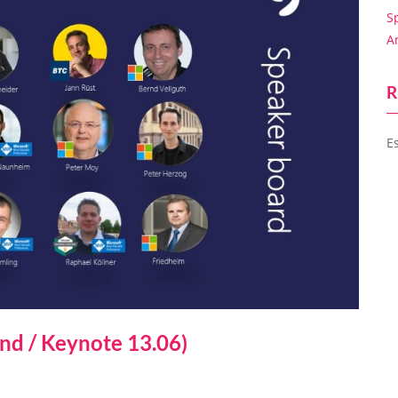
S
A
R
E
nd / Keynote 13.06)