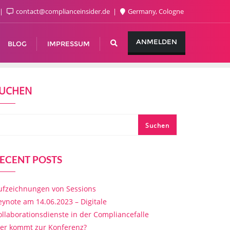
contact@complianceinsider.de
Germany, Cologne
ANMELDEN
BLOG
IMPRESSUM
UCHEN
Suchen
ECENT POSTS
ufzeichnungen von Sessions
eynote am 14.06.2023 – Digitale
ollaborationsdienste in der Compliancefalle
er kommt zur Konferenz?