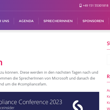
+49 151 55301818
R UNS
AGENDA
SPRECHERINNEN
SPONSOREN
S
n
n zu können. Diese werden in den nächsten Tagen nach und
R
kommen die SprecherInnen von Microsoft und danach die
nd um die #compliancefam.
A
K
K
W